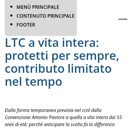
AREA RISERVATA
MENÙ PRINCIPALE
CONTENUTO PRINCIPALE
Most
Home
News
LTC a vita intera: protetti…
FOOTER
LTC a vita intera:
protetti per sempre,
contributo limitato
nel tempo
Dalla forma temporanea prevista nel ccnl dalla
Convenzione Antonio Pastore a quella a vita intera dai 55
anni di età: perché anticipare la scelta fa la differenza